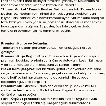
renklerini, basit ama etkileyici formlarını yansıtıyor. Mekanlarınıza
modern ve sanatsal bir hava katmak için idealdir.
"Flower Market" Temalı Poster:
Setin ortasındaki "Flower Market"
posteri ise, modern ve minimalist bir yaklaşımla çiçek temasını
işliyor. Canlı renkleri ve dinamik kompozisyonuyla, mekana enerji ve
tazelik katıyor. Tokyo yazısı ise, posterin uluslararası ve modern bir
hava taşımasını sağlıyor. Bu poster, özellikle çiçek ve doğa
temalarını sevenler için mükemmel bir seçim.
Premium Kalite ve Detaylar:
Tablolarımız, estetik görünüm ve uzun ömürlülüğü bir araya
getiriyor:
Premium Kuşe Kağıda Baskı:
Yüksek kaliteli kuşe kağıda yapılan
premium baskılar, renklerin canlılığını ve detayların keskinliğini uzun
yıllar korurken, tabloların dokusunu ve kalitesini artırır.
Pleksi Cam Çerçeve:
Her bir tablo, şeffaf ve dayanıklı pleksi cam
ile çerçevelenmiştir. Pleksi cam, gerçek camın parlaklığını sunarken,
daha hafif ve kırılmaya karşı daha dayanıklıdır. Bu sayede
tablolarınız güvenle sergilenir.
Premium MDF Arkalık:
Tabloların arkalıkları, yüksek kaliteli MDF
malzemeden üretilmiştir. Bu, tabloların düzgün durmasını ve uzun
ömürlü olmasını sağlar.
Farklı Ölçü Seçenekleri:
Setimiz, mekanınıza en uygun boyutu
seçebilmeniz için
3 farklı ölçü seçeneği
ile sunulmaktadır: