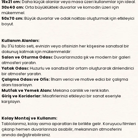
15x21 cm:
Daha küçük alanlar veya masa üzeri kullanımlar için ideal.
30x40 cm:
Orta büyüklükteki duvarlar ve komodin üzeri için
mükemmel.
50x70 cm:
Büyük duvarlar ve odak noktası oluşturmak için etkileyici
boyut.
Kullanım Alanları:
Bu 3'lü tablo seti, evinizin veya ofisinizin her köşesine sanatsal bir
dokunuş katmak için mükemmeldir:
Salon ve Oturma Odası:
Duvarlarınızda şık ve modern bir galeri
atmosferi yaratın.
Yatak Odası:
Huzurlu ve sanatsal bir ortam oluşturarak dinlendirici
bir atmosfer yaratın.
Çalışma Odası ve Ofis:
İlham verici ve motive edici bir çalışma
alanı tasarlayın.
Mutfak ve Yemek Alanı:
Mekana canlılık ve renk katın.
Giriş ve Koridorlar:
Misafirlerinizi etkileyici bir sanat eseriyle
karşılayın.
Kolay Montaj ve Kullanım:
Tablolarımız, kolay asma aparatları ile birlikte gelir. Koruyucu filmleri
çıkarıp hemen duvarlarınıza asabilir, mekanınızın atmosferini
anında değiştirebilirsiniz.