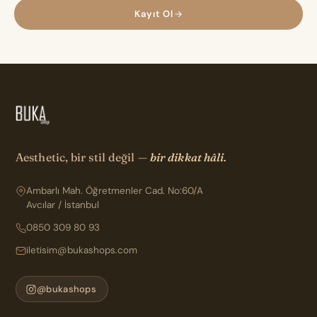
Kayıt Ol
Aesthetic, bir stil değil —
bir dikkat hâli.
Ambarlı Mah. Öğretmenler Cad. No:60/A
Avcılar / İstanbul
0850 309 80 93
iletisim@bukashops.com
@bukashops