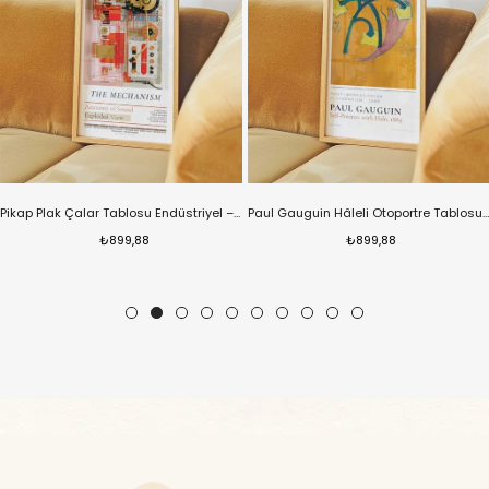
Pikap Plak Çalar Tablosu Endüstriyel – Teknik Modern Dikey Sanat Posteri – Ahşap Çerçeveli
Paul Gauguin Hâleli Otoportre Tablosu – Post Empresyonist Klasik Dikey Sanat Posteri – Ahşap Çerçeveli
₺899,88
₺899,88