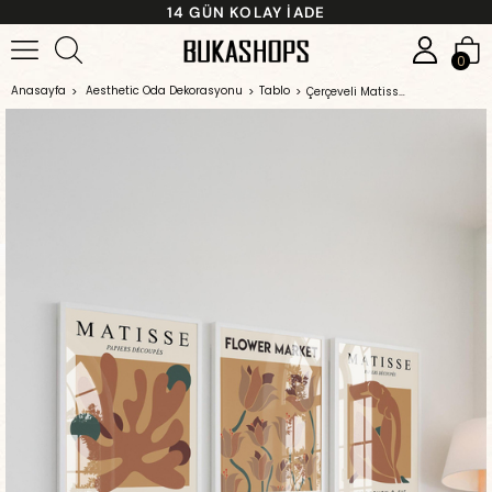
14 GÜN KOLAY İADE
0
Anasayfa
Aesthetic Oda Dekorasyonu
Tablo
Çerçeveli Matisse'in Kağıt Kesimleri ve ''Flower Market'' Esintisi: 3'lü Premium Tablo Seti