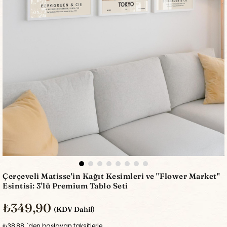
Çerçeveli Matisse'in Kağıt Kesimleri ve ''Flower Market''
Esintisi: 3'lü Premium Tablo Seti
₺349,90
(KDV Dahil)
₺38,88
`den başlayan taksitlerle