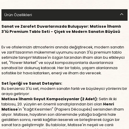
Ürün Özellikleri
Sanat ve Zarafet Duvarlarınızda Buluşuyor: Matisse İlhamlı
3'lü Premium Tablo Seti - Çiçek ve Modern Sanatın Büyüsü
Ev ve ofislerinizin atmosferini anında değiştirecek, modern sanatın
ve zarif tasarımın mükemmel uyumunu sunan 3'lü premium tablo
setimizle tanışın! Matisse'in özgün tarzından ilham alan bu etkileyici
set, "Flower Market" ve soyut kompozisyonlarla duvarlarınıza
sanatsal bir dokunuş katacak. Her bir tablo, yaşam alanlarınıza
sofistike bir hava katarken, enerji ve ilham da verecek.
Set İçeriği ve Sanat Detayları:
Bu benzersiz 3'lü set, modern sanatın farklı ve büyüleyici yönlerini bir
araya getiriyor:
Matisse İlhamlı Soyut Kompozisyonlar (2 Adet):
Setin ilk iki
tablosu, 20. yüzyılın en önemli sanatçılarından biri olan
Henri
Matisse
'in "Kağıt Kesimleri" (Papiers Découpés) serisinden ilham
alıyor. Matisse, hayatının son döneminde yatağa bağımlı hale
geldikten sonra, renkli kağıtları keserek ve birleştirerek özgün bir
sanat tarzı geliştirmiştir. Bu tablolar, Matisse'in neşeli ve canlı