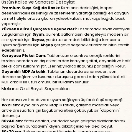
Üstün Kalite ve Sanatsal Detaylar:
Premium Kuşe Kağıda Baskı:
Kırmızının derinliğini, leopar
desenlerindeki keskinliği ve zıt renklerin yarattığı canlılığı en doygun
ve net haliyle ortaya çıkaran yüksek kaliteli, mat kuşe kağıda baskı
yapılmıştır.
Yüksek Kaliteli Çerçeve Seçenekleri:
Tasarımdaki siyah detayları
vurgulamak için
Siyah
, bu renk patlamasını dengeleyip modern bir
sınır çizmek için
Beyaz
, ya da tasarımdaki bitki/doğa temasına
uyum sağlamak için
Ahşap
çerçeve seçeneklerimizden birini tercih
edebilirsiniz.
Koruyucu Pleksi Cam:
Tablonuzun o canlı ve enerjik renklerini
tozdan, nemden ve dış etkenlerden koruyan şeffaf, dayanıklı ve hafif
pleksi cam kullanılmıştır. Eseriniz yıllarca ilk günkü parlaklığını korur.
Dayanıklı MDF Arkalık:
Tablonun duvarda esnemeden, son
derece sağlam ve kusursuz duruşunu garanti eden yüksek kaliteli
MDF arkalık ile uzun ömürlü bir kullanım sunulur.
Mekana Özel Boyut Seçenekleri:
Her odaya ve her duvara uyum sağlayan üç farklı ölçü seçeneği:
15x21 cm:
Aynaların yanı, kitaplık rafları, çalışma masaları veya
antre dresuarları için küçük ama etkisi çok büyük bir "dopamin"
dokunuşu.
30x40 cm:
Yatak odaları, koridorlar veya çalışma alanlarında tek
başına "ben buradayım" diyen, dikkat çekici ve ideal boyut.
50x70 cm:
Salonunuzun baş köşesinde, yemek masanızın