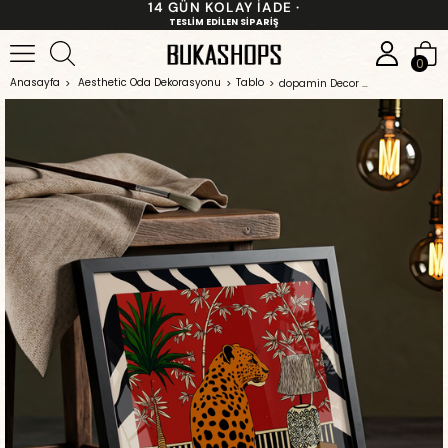
14 GÜN KOLAY İADE ·
TESLİM EDİLEN SİPARİŞ
0
Anasayfa
Aesthetic Oda Dekorasyonu
Tablo
dopamin Decor Leopar Tablo - Siyah Çerçeveli Maksimalist Poster