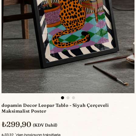
dopamin Decor Leopar Tablo - Siyah Çerçeveli
Maksimalist Poster
₺299,90
(KDV Dahil)
₺33,32
`den başlayan taksitlerle