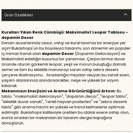
Ürün Özellikleri
Kuralları Yıkan Renk Cümbüşü: Maksimalist Leopar Tablosu -
dopamin Decor
Evinizin duvarlarında cesur, vahşi ve kural tanımaz bir enerjiye yer
açın! Bukashops'un bu büyüleyici tasarımı, son dönemin en popüler
iç mimari trendi olan
dopamin Decor
(Dopamin Dekorasyon) ve
Maksimalist estetiğin kusursuz bir yansıması. Çarpıcı kırmızı duvar
önünde oturan görkemli leopar, yeşil ve morun buluştuğu damalı
zemin ve tüm bu eklektik manzarayı saran vahşi zebra deseni
çerçeve illüstrasyonu... Sıradanlığa meydan okuyan bu sanat eseri,
yaşam alanlarınıza anında karakter, neşe ve yüksek bir vizyon
katacak.
Mekanınızın Enerjisini ve Arama Görünürlüğünü Artırın:
Bu
tablo; "maksimalist dekorasyon", "dopamin decor", "leopar tablo",
"eklektik duvar sanatı", "renkli hayvan posterleri" ve "zebra desenli
tablo" gibi arama hacmi en yüksek ve trend kelimelerle optimize
edilmiştir. Bukashops kalitesiyle üretilen bu iddialı esere sahip olun,
evinizi sıradan bir mekandan bir tasarım dergisi kapağına
dönüştürün.