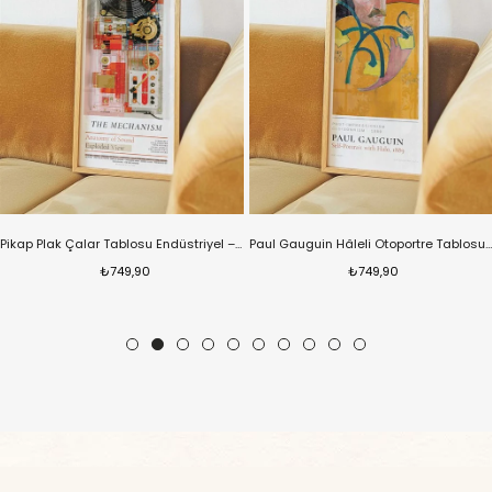
Pikap Plak Çalar Tablosu Endüstriyel – Teknik Modern Dikey Sanat Posteri – Ahşap Çerçeveli
Paul Gauguin Hâleli Otoportre Tablosu – Post Empresyonist Klasik Dikey Sanat Posteri – Ahşap Çerçeveli
₺749,90
₺749,90