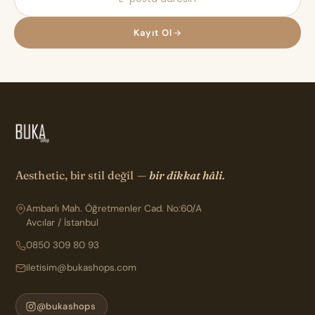
Kayıt Ol
Aesthetic, bir stil değil —
bir dikkat hâli.
Ambarlı Mah. Öğretmenler Cad. No:60/A
Avcılar / İstanbul
0850 309 80 93
iletisim@bukashops.com
@bukashops