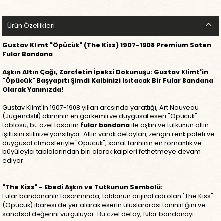
Ürün Özellikleri
Gustav Klimt "Öpücük" (The Kiss) 1907-1908 Premium Saten
Fular Bandana
Aşkın Altın Çağı, Zarafetin İpeksi Dokunuşu: Gustav Klimt'in
"Öpücük" Başyapıtı Şimdi Kalbinizi Isıtacak Bir Fular Bandana
Olarak Yanınızda!
Gustav Klimt'in 1907-1908 yılları arasında yarattığı, Art Nouveau
(Jugendstil) akımının en görkemli ve duygusal eseri "Öpücük"
tablosu, bu özel tasarım
fular bandana
ile aşkın ve tutkunun altın
ışıltısını stilinize yansıtıyor. Altın varak detayları, zengin renk paleti ve
duygusal atmosferiyle "Öpücük", sanat tarihinin en romantik ve
büyüleyici tablolarından biri olarak kalpleri fethetmeye devam
ediyor.
"The Kiss" - Ebedi Aşkın ve Tutkunun Sembolü:
Fular bandananın tasarımında, tablonun orijinal adı olan "The Kiss"
(Öpücük) ibaresi de yer alarak eserin uluslararası tanınırlığını ve
sanatsal değerini vurguluyor. Bu özel detay, fular bandanayı