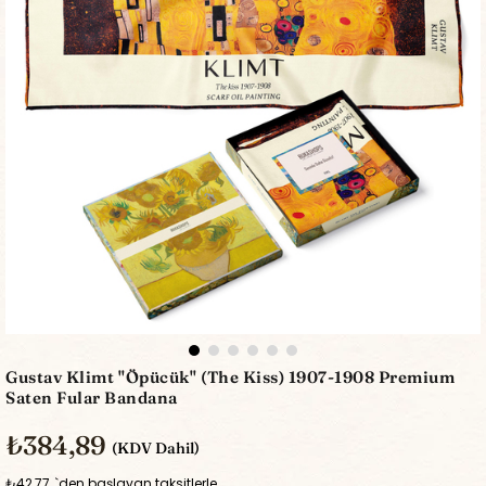
Gustav Klimt ''Öpücük'' (The Kiss) 1907-1908 Premium
Saten Fular Bandana
₺384,89
(KDV Dahil)
₺42,77
`den başlayan taksitlerle