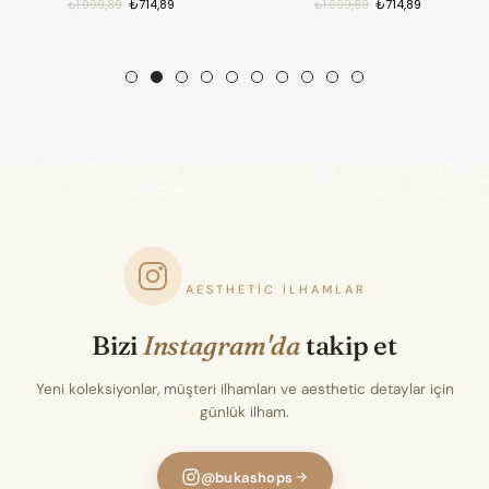
₺714,89
₺714,89
₺1.099,89
₺1.099,89
AESTHETIC İLHAMLAR
Bizi
Instagram'da
takip et
Yeni koleksiyonlar, müşteri ilhamları ve aesthetic detaylar için
günlük ilham.
@bukashops