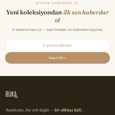
BIZDEN HABERDAR OL
Yeni koleksiyondan
ilk sen haberdar
ol
E-bültene kayıt ol — özel fırsatları ve indirimleri kaçırma.
Kayıt Ol
Aesthetic, bir stil değil —
bir dikkat hâli.