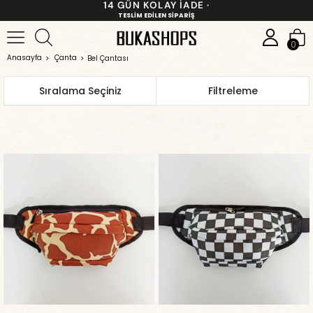
14 GÜN KOLAY İADE ·
TESLİM EDİLEN SİPARİŞ
0
Anasayfa
Çanta
Bel Çantası
Sıralama
Filtreleme