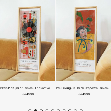
Pikap Plak Çalar Tablosu Endüstriyel – Teknik Modern Dikey Sanat Posteri – Ahşap Çerçeveli
Paul Gauguin Hâleli Otoportre Tablosu – Post Empresyonist Klasik Dikey Sanat Posteri – Ahşap Çerçeveli
₺749,90
₺749,90