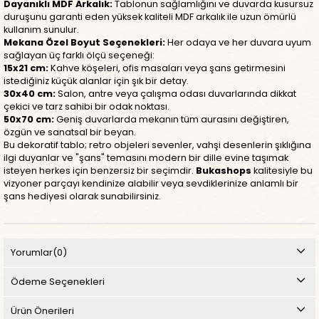
Dayanıklı MDF Arkalık:
Tablonun sağlamlığını ve duvarda kusursuz
duruşunu garanti eden yüksek kaliteli MDF arkalık ile uzun ömürlü
kullanım sunulur.
Mekana Özel Boyut Seçenekleri:
Her odaya ve her duvara uyum
sağlayan üç farklı ölçü seçeneği:
15x21 cm:
Kahve köşeleri, ofis masaları veya şans getirmesini
istediğiniz küçük alanlar için şık bir detay.
30x40 cm:
Salon, antre veya çalışma odası duvarlarında dikkat
çekici ve tarz sahibi bir odak noktası.
50x70 cm:
Geniş duvarlarda mekanın tüm aurasını değiştiren,
özgün ve sanatsal bir beyan.
Bu dekoratif tablo; retro objeleri sevenler, vahşi desenlerin şıklığına
ilgi duyanlar ve "şans" temasını modern bir dille evine taşımak
isteyen herkes için benzersiz bir seçimdir.
Bukashops
kalitesiyle bu
vizyoner parçayı kendinize alabilir veya sevdiklerinize anlamlı bir
şans hediyesi olarak sunabilirsiniz.
Yorumlar
(0)
Ödeme Seçenekleri
Ürün Önerileri