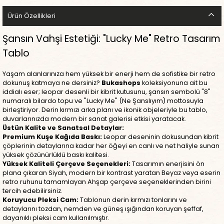
Ürün Özellikleri
Şansın Vahşi Estetiği: "Lucky Me" Retro Tasarım
Tablo
Yaşam alanlarınıza hem yüksek bir enerji hem de sofistike bir retro
dokunuş katmaya ne dersiniz?
Bukashops
koleksiyonuna ait bu
iddialı eser; leopar desenli bir kibrit kutusunu, şansın sembolü "8"
numaralı bilardo topu ve "Lucky Me" (Ne Şanslıyım) mottosuyla
birleştiriyor. Derin kırmızı arka planı ve ikonik objeleriyle bu tablo,
duvarlarınızda modern bir sanat galerisi etkisi yaratacak.
Üstün Kalite ve Sanatsal Detaylar:
Premium Kuşe Kağıda Baskı:
Leopar deseninin dokusundan kibrit
çöplerinin detaylarına kadar her öğeyi en canlı ve net haliyle sunan
yüksek çözünürlüklü baskı kalitesi.
Yüksek Kaliteli Çerçeve Seçenekleri:
Tasarımın enerjisini ön
plana çıkaran Siyah, modern bir kontrast yaratan Beyaz veya eserin
retro ruhunu tamamlayan Ahşap çerçeve seçeneklerinden birini
tercih edebilirsiniz.
Koruyucu Pleksi Cam:
Tablonun derin kırmızı tonlarını ve
detaylarını tozdan, nemden ve güneş ışığından koruyan şeffaf,
dayanıklı pleksi cam kullanılmıştır.