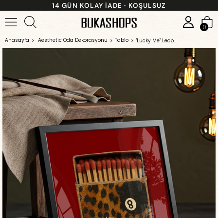
14 GÜN KOLAY İADE · KOŞULSUZ
0
Anasayfa
Aesthetic Oda Dekorasyonu
Tablo
''Lucky Me'' Leopar Kibrit Kutusu - Siyah Çerçeveli Tablo