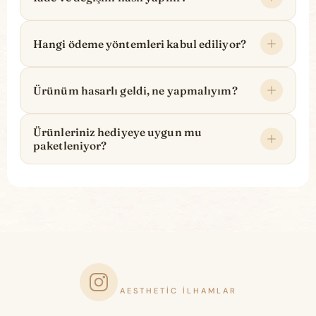
Hangi ödeme yöntemleri kabul ediliyor?
Ürünüm hasarlı geldi, ne yapmalıyım?
Ürünleriniz hediyeye uygun mu
paketleniyor?
AESTHETIC İLHAMLAR