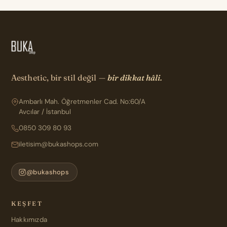
Aesthetic, bir stil değil —
bir dikkat hâli.
Ambarlı Mah. Öğretmenler Cad. No:60/A
Avcılar / İstanbul
0850 309 80 93
iletisim@bukashops.com
@bukashops
KEŞFET
Hakkımızda