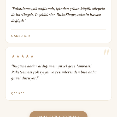
"Paketleme çok sağlamdı, içinden çıkan küçük sürpriz
de harikaydı. Teşekkürler BukaShops, evimin havası
değişti!"
CANSU S. K.
★★★★★
"Bugüne kadar aldığım en güzel gece lambası!
Paketlemesi çok iyiydi ve resimlerinden bile daha
güzel duruyor."
Ç** K**
DAHA FAZLA YORUM