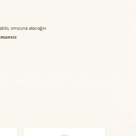
tablo, omzuna alacağın
amansız
.