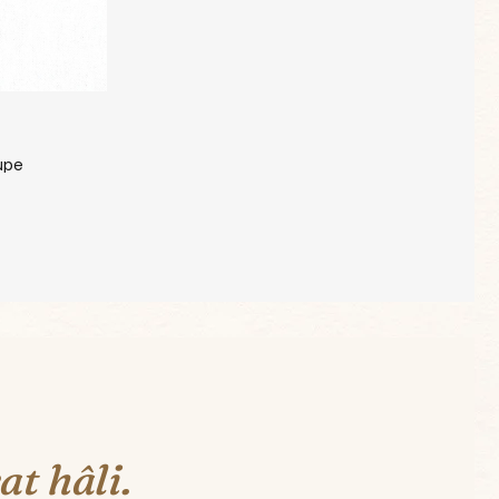
üpe
at hâli.