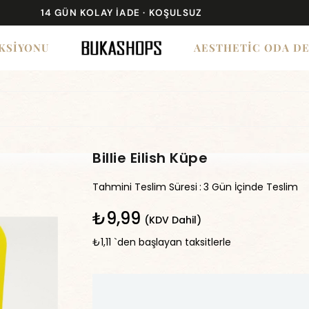
14 GÜN KOLAY İADE · KOŞULSUZ
KSİYONU
AESTHETİC ODA D
Billie Eilish Küpe
Tahmini Teslim Süresi
:
3 Gün İçinde Teslim
₺9,99
(KDV Dahil)
₺1,11
`den başlayan taksitlerle