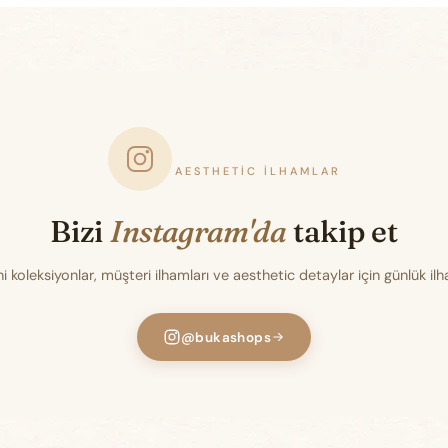
AESTHETIC İLHAMLAR
Bizi
Instagram'da
takip et
i koleksiyonlar, müşteri ilhamları ve aesthetic detaylar için günlük il
@bukashops