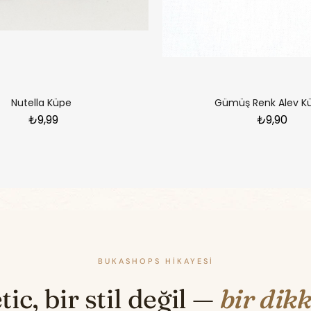
Nutella Küpe
Gümüş Renk Alev K
₺9,99
₺9,90
BUKASHOPS HIKAYESI
ic, bir stil değil —
bir dikk