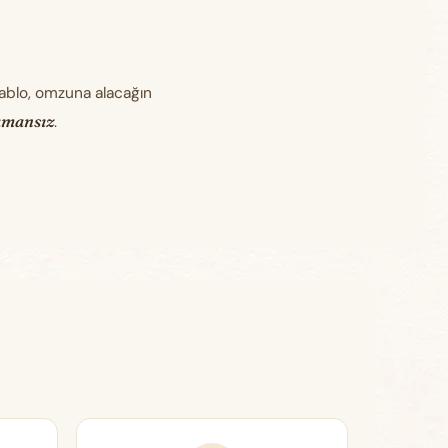
tablo, omzuna alacağın
amansız
.