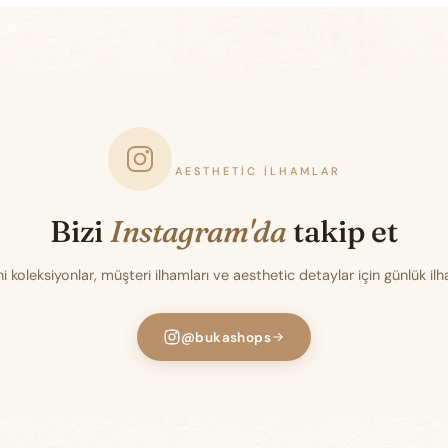
AESTHETIC İLHAMLAR
Bizi
Instagram'da
takip et
i koleksiyonlar, müşteri ilhamları ve aesthetic detaylar için günlük il
@bukashops