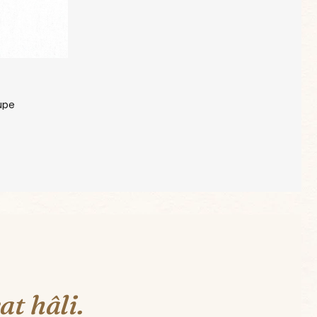
üpe
at hâli.