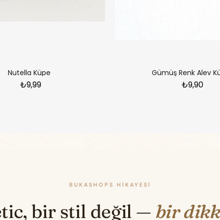
Nutella Küpe
Gümüş Renk Alev K
₺9,99
₺9,90
BUKASHOPS HIKAYESI
ic, bir stil değil —
bir dikk