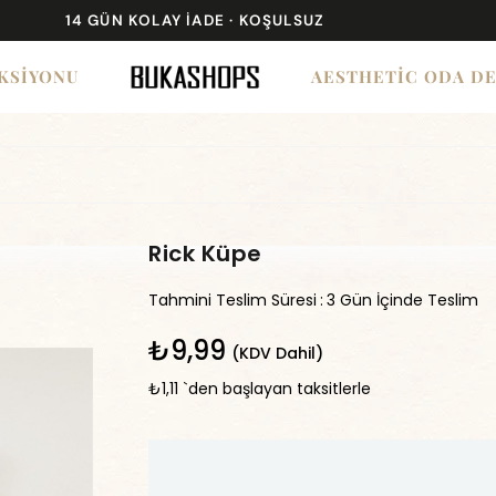
14 GÜN KOLAY İADE · KOŞULSUZ
KSİYONU
AESTHETİC ODA D
Rick Küpe
Tahmini Teslim Süresi
:
3 Gün İçinde Teslim
₺9,99
(KDV Dahil)
₺1,11
`den başlayan taksitlerle